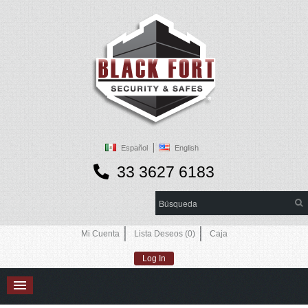
Español
English
33 3627 6183
Mi Cuenta
Lista Deseos (0)
Caja
Log In