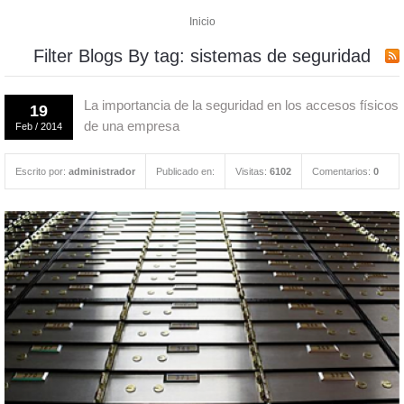
HOME
Inicio
CAJAS FUERTES
Filter Blogs By tag: sistemas de seguridad
PUERTAS BLINDADAS
La importancia de la seguridad en los accesos físicos
19
VENTANAS BLINDADAS
de una empresa
Feb
/
2014
ESCLUSAS
Escrito por:
administrador
Publicado en:
Visitas:
6102
Comentarios:
0
TRANSFER ROTOTRANSFER
CONTACTO